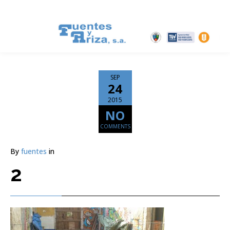
SEP
24
2015
NO
COMMENTS
By
fuentes
in
2