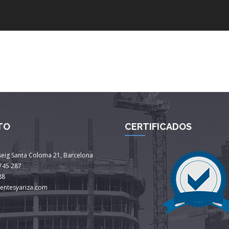
TO
CERTIFICADOS
seig Santa Coloma 21, Barcelona
745 287
88
uentesyariza.com